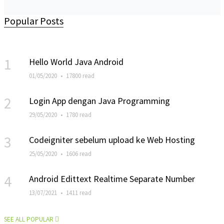
Popular Posts
1
Hello World Java Android
01/05/2020
•
17800 read
2
Login App dengan Java Programming
29/05/2020
•
1780 read
3
Codeigniter sebelum upload ke Web Hosting
25/05/2020
•
1606 read
4
Android Edittext Realtime Separate Number
13/07/2021
•
1411 read
SEE ALL POPULAR