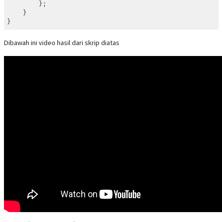
        };

    }

}
Dibawah ini video hasil dari skrip diatas