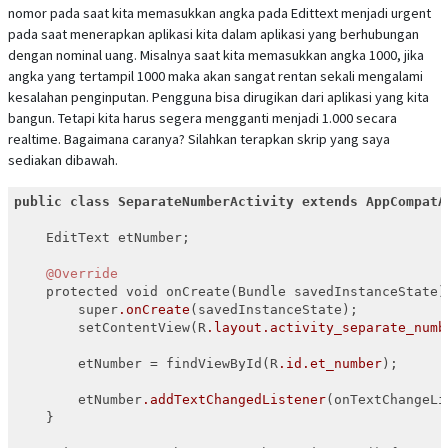
nomor pada saat kita memasukkan angka pada Edittext menjadi urgent
pada saat menerapkan aplikasi kita dalam aplikasi yang berhubungan
dengan nominal uang. Misalnya saat kita memasukkan angka 1000, jika
angka yang tertampil 1000 maka akan sangat rentan sekali mengalami
kesalahan penginputan. Pengguna bisa dirugikan dari aplikasi yang kita
bangun. Tetapi kita harus segera mengganti menjadi 1.000 secara
realtime. Bagaimana caranya? Silahkan terapkan skrip yang saya
sediakan dibawah.
public
class
SeparateNumberActivity
extends
AppCompatA
    EditText etNumber;

@Override
    protected void onCreate(Bundle savedInstanceState) 
        super
.onCreate
(savedInstanceState);

        setContentView(R
.layout
.activity_separate_numb
        etNumber = findViewById(R
.id
.et_number
);

        etNumber
.addTextChangedListener
(onTextChangeLi
    }
