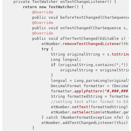
    private TextWatcher onTextChangeListener() {

return
new
TextWatcher
() {

@Override
            public void beforeTextChanged(CharSequence
@Override
            public void onTextChanged(CharSequence s, 
@Override
            public void afterTextChanged(Editable s) {

                etNumber
.removeTextChangedListener
(thi
try
 {

                    String originalString = s
.toString
                    Long longval;

if
 (originalString.contains(
","
)) {
                        originalString = originalStrin
                    }

                    longval = Long.parseLong(originalSt
                    DecimalFormat formatter = (Decimal
                    formatter
.applyPattern
(
"#,###,###,
                    String formattedString = formatter
//setting text after format to Edi
                    etNumber
.setText
(formattedString);

                    etNumber
.setSelection
(etNumber.get
                } catch (NumberFormatException nfe) {n
                etNumber.addTextChangedListener(this);

            }
