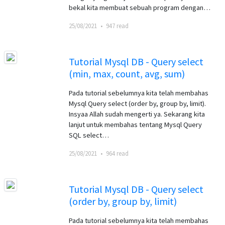
bekal kita membuat sebuah program dengan…
25/08/2021
•
947 read
Tutorial Mysql DB - Query select
(min, max, count, avg, sum)
Pada tutorial sebelumnya kita telah membahas
Mysql Query select (order by, group by, limit).
Insyaa Allah sudah mengerti ya. Sekarang kita
lanjut untuk membahas tentang Mysql Query
SQL select…
25/08/2021
•
964 read
Tutorial Mysql DB - Query select
(order by, group by, limit)
Pada tutorial sebelumnya kita telah membahas