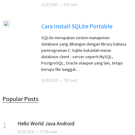
11/07/2021
•
573 read
Cara Install SQLite Portable
SQLite merupakan sistem manajemen
database yang dibangun dengan library bahasa
pemrograman C. Sqlite bukanlah mesin
database client - server seperti MySQL,
PostgreSQL, Oracle ataupun yang lain, tetapi
berupa file tunggal…
01/05/2020
•
791 read
Popular Posts
1
Hello World Java Android
01/05/2020
•
17783 read