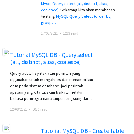
Mysql Query select (all, distinct, alias,
coalesce)
. Sekarang kita akan membahas
tentang
MySQL Query Select (order by,
group…
17/08/2021
•
1283 read
Tutorial MySQL DB - Query select
(all, distinct, alias, coalesce)
Query adalah syntax atau perintah yang
digunakan untuk mengakses dan menampilkan
data pada sistem database. jadi perintah
apapun yang kita tuliskan baik itu melalui
bahasa pemrograman ataupun langsung dari…
12/08/2021
•
1039 read
Tutorial MySQL DB - Create table