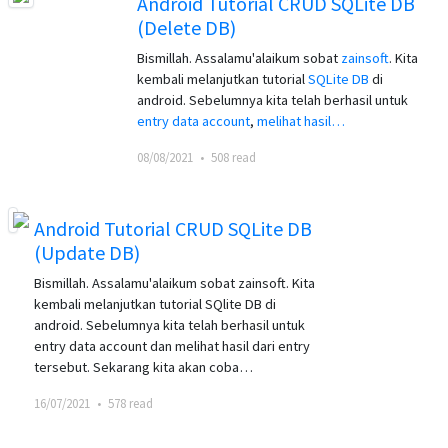
Android Tutorial CRUD SQLite DB
(Delete DB)
Bismillah. Assalamu'alaikum sobat
zainsoft
. Kita
kembali melanjutkan tutorial
SQLite DB
di
android. Sebelumnya kita telah berhasil untuk
entry data account
,
melihat hasil…
08/08/2021
•
508 read
Android Tutorial CRUD SQLite DB
(Update DB)
Bismillah. Assalamu'alaikum sobat zainsoft. Kita
kembali melanjutkan tutorial SQlite DB di
android. Sebelumnya kita telah berhasil untuk
entry data account dan melihat hasil dari entry
tersebut. Sekarang kita akan coba…
16/07/2021
•
578 read