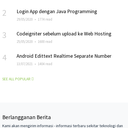
2
Login App dengan Java Programming
29/05/2020
•
1774 read
3
Codeigniter sebelum upload ke Web Hosting
25/05/2020
•
1600 read
4
Android Edittext Realtime Separate Number
13/07/2021
•
1404 read
SEE ALL POPULAR
Berlangganan Berita
Kami akan mengirim informasi - informasi terbaru sekitar teknologi dan